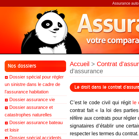
Assurance auto,
Accueil
>
Contrat d'assu
Nos dossiers
d’assurance
Dossier spécial pour régler
un sinistre dans le cadre de
Le droit dans le contrat d’assur
l’assurance habitation
Dossier assurance vie
C’est le code civil qui régit
le
Dossier assurance et
contrat fait « la loi des partie
catastrophes naturelles
réfère aux contrats pour régler 
Dossier assurance bateau
signataires d’établir une certa
et loisir
respecter les termes du contrat.
Dossier spécial accidents