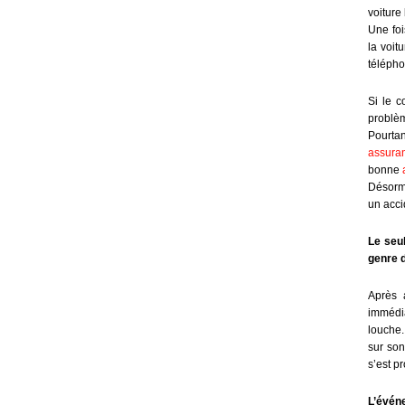
voiture
Une foi
la voit
télépho
Si le c
problèm
Pourtan
assura
bonne
Désorma
un acci
Le seu
genre d
Après 
immédia
louche.
sur son
s’est p
L’évén