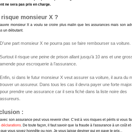
ent ne sera pas pris en charge.
 risque monsieur X ?
auvre monsieur X a voulu se croire plus malin que les assurances mais son ad
as un débutant.
D’une part monsieur X ne pourra pas se faire rembourser sa voiture.
Surtout il risque une peine de prison allant jusqu’à 10 ans et une gros
amende pour escroquerie à l’assurance.
Enfin, si dans le futur monsieur X veut assurer sa voiture, il aura du 
trouver un assureur. Dans tous les cas il devra payer une forte major
pour prendre une assurance car il sera fiché dans la liste noire des
assureurs.
lusion :
 avec son assurance peut vous revenir cher. C’est à vos risques et périls si vous fa
 déclarations
. De toute façon, il faut savoir que la fraude à l'assurance à un coût et
 que vous soyez honnête ou non. Je vous laisse deviner qui en paye le prix...