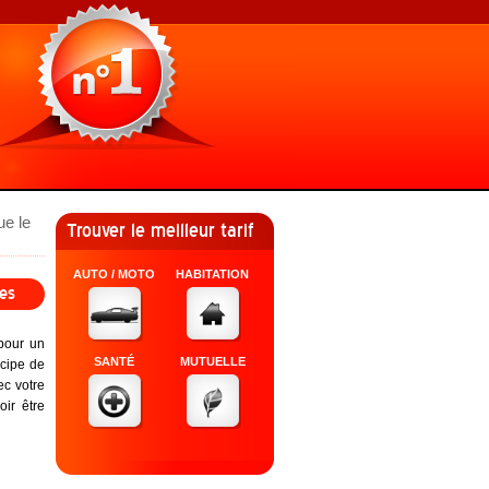
ue le
Trouver le meilleur tarif
AUTO / MOTO
HABITATION
ges
pour un
SANTÉ
MUTUELLE
ncipe de
ec votre
ir être