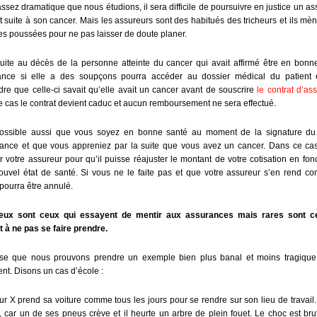
assez dramatique que nous étudions, il sera difficile de poursuivre en justice un as
t suite à son cancer. Mais les assureurs sont des habitués des tricheurs et ils mè
s poussées pour ne pas laisser de doute planer.
suite au décès de la personne atteinte du cancer qui avait affirmé être en bonn
rance si elle a des soupçons pourra accéder au dossier médical du patient e
re que celle-ci savait qu’elle avait un cancer avant de souscrire
le contrat d’as
 cas le contrat devient caduc et aucun remboursement ne sera effectué.
 possible aussi que vous soyez en bonne santé au moment de la signature du 
ance et que vous appreniez par la suite que vous avez un cancer. Dans ce cas,
r votre assureur pour qu’il puisse réajuster le montant de votre cotisation en fon
ouvel état de santé. Si vous ne le faite pas et que votre assureur s’en rend co
 pourra être annulé.
ux sont ceux qui essayent de mentir aux assurances mais rares sont c
t à ne pas se faire prendre.
se que nous prouvons prendre un exemple bien plus banal et moins tragique
nt. Disons un cas d’école :
r X prend sa voiture comme tous les jours pour se rendre sur son lieu de travail
 car un de ses pneus crève et il heurte un arbre de plein fouet. Le choc est brut