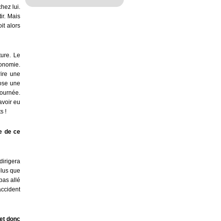
hez lui.
ir. Mais
it alors
ture. Le
conomie.
rire une
pose une
journée.
avoir eu
s !
e de ce
irigera
plus que
pas allé
accident
et donc