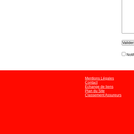
Noti
Mentions Légales
Contact
Echange de liens
Plan du Site
Classement Assureurs