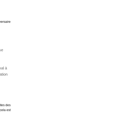
versaire
se
mal à
ation
ites des
 cela est