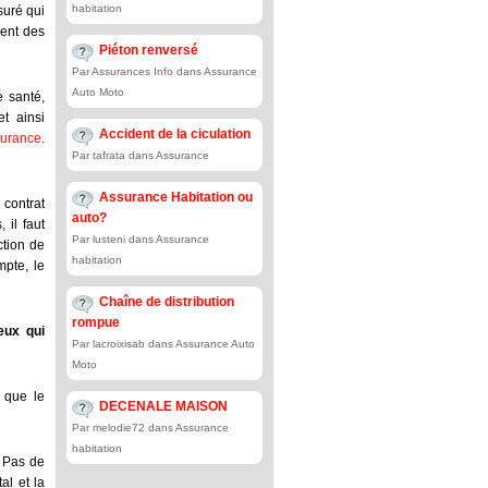
habitation
suré qui
nent des
Piéton renversé
Par Assurances Info dans Assurance
Auto Moto
e santé,
t ainsi
Accident de la ciculation
surance
.
Par tafrata dans Assurance
Assurance Habitation ou
contrat
auto?
 il faut
Par lusteni dans Assurance
ction de
habitation
mpte, le
Chaîne de distribution
rompue
eux qui
Par lacroixisab dans Assurance Auto
Moto
 que le
DECENALE MAISON
Par melodie72 dans Assurance
habitation
. Pas de
al et la