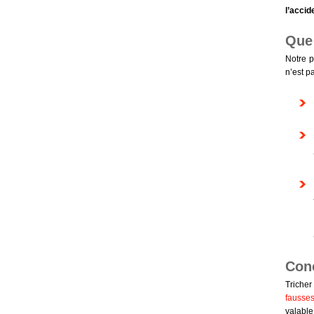
l’accid
Que
Notre p
n’est p
Conc
Tricher
fausses
valable