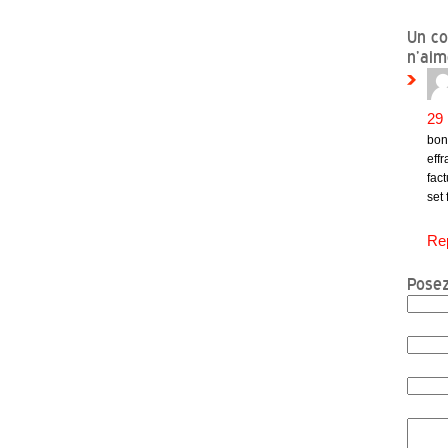
Un co
n’aim
29 
bon
effr
fac
set
Re
Posez