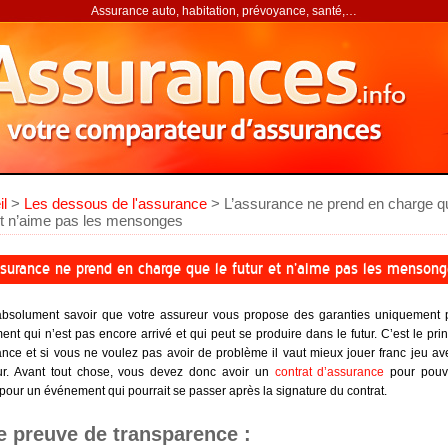
Assurance auto, habitation, prévoyance, santé,…
il
>
Les dessous de l'assurance
> L’assurance ne prend en charge q
et n’aime pas les mensonges
ssurance ne prend en charge que le futur et n’aime pas les menson
t absolument savoir que votre assureur vous propose des garanties uniquement 
nt qui n’est pas encore arrivé et qui peut se produire dans le futur. C’est le pri
ance et si vous ne voulez pas avoir de problème il vaut mieux jouer franc jeu av
r.
Avant tout chose, vous devez donc avoir un
contrat d’assurance
pour pouvo
pour un événement qui pourrait se passer après la signature du contrat.
e preuve de transparence :