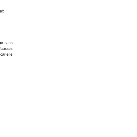
et
ge sans
 fausses
car elle