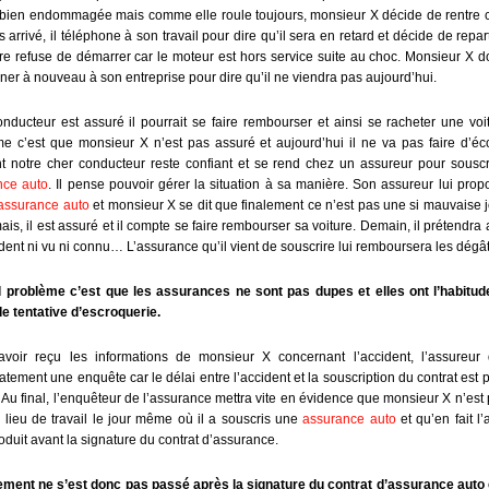
 bien endommagée mais comme elle roule toujours, monsieur X décide de rentre c
s arrivé, il téléphone à son travail pour dire qu’il sera en retard et décide de repart
ure refuse de démarrer car le moteur est hors service suite au choc. Monsieur X do
ner à nouveau à son entreprise pour dire qu’il ne viendra pas aujourd’hui.
onducteur est assuré il pourrait se faire rembourser et ainsi se racheter une voi
e c’est que monsieur X n’est pas assuré et aujourd’hui il ne va pas faire d’é
t notre cher conducteur reste confiant et se rend chez un assureur pour sousc
nce auto
. Il pense pouvoir gérer la situation à sa manière. Son assureur lui pro
assurance auto
et monsieur X se dit que finalement ce n’est pas une si mauvaise 
is, il est assuré et il compte se faire rembourser sa voiture. Demain, il prétendra 
dent ni vu ni connu… L’assurance qu’il vient de souscrire lui remboursera les dégât
l problème c’est que les assurances ne sont pas dupes et elles ont l’habitud
e tentative d’escroquerie.
avoir reçu les informations de monsieur X concernant l’accident, l’assureur d
tement une enquête car le délai entre l’accident et la souscription du contrat est 
 Au final, l’enquêteur de l’assurance mettra vite en évidence que monsieur X n’est 
 lieu de travail le jour même où il a souscris une
assurance auto
et qu’en fait l’
roduit avant la signature du contrat d’assurance.
ement ne s’est donc pas passé après la signature du contrat d’assurance auto 