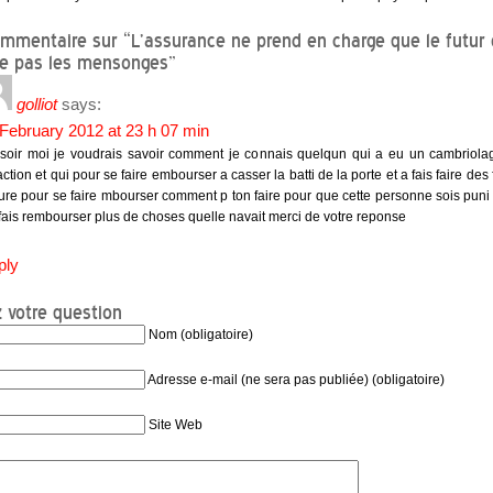
mmentaire sur “L’assurance ne prend en charge que le futur 
e pas les mensonges”
golliot
says:
February 2012 at 23 h 07 min
soir moi je voudrais savoir comment je connais quelqun qui a eu un cambriola
action et qui pour se faire embourser a casser la batti de la porte et a fais faire des
ture pour se faire mbourser comment p ton faire pour que cette personne sois puni 
 fais rembourser plus de choses quelle navait merci de votre reponse
ply
 votre question
Nom (obligatoire)
Adresse e-mail (ne sera pas publiée) (obligatoire)
Site Web