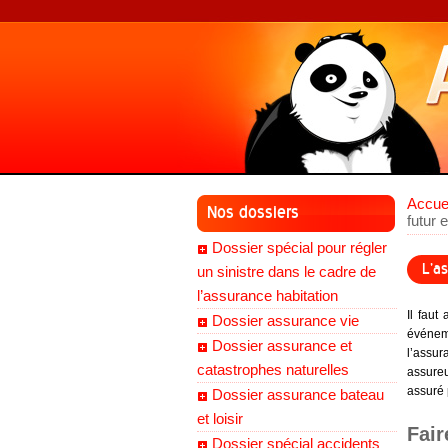
Accue
Nos dossiers
futur 
Dossier spécial pour régler
L’a
un sinistre dans le cadre de
l’assurance habitation
Il fau
Dossier assurance vie
événeme
Dossier assurance et
l’assur
catastrophes naturelles
assureu
assuré 
Dossier assurance bateau
et loisir
Fair
Dossier spécial accidents