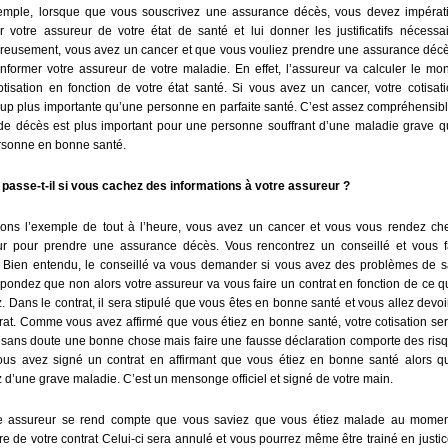
emple, lorsque que vous souscrivez une assurance décès, vous devez impérat
r votre assureur de votre état de santé et lui donner les justificatifs nécessai
reusement, vous avez un cancer et que vous vouliez prendre une assurance décè
nformer votre assureur de votre maladie. En effet, l’assureur va calculer le mo
otisation en fonction de votre état santé. Si vous avez un cancer, votre cotisat
p plus importante qu’une personne en parfaite santé. C’est assez compréhensibl
de décès est plus important pour une personne souffrant d’une maladie grave 
rsonne en bonne santé.
passe-t-il si vous cachez des informations à votre assureur ?
ons l’exemple de tout à l’heure, vous avez un cancer et vous vous rendez che
ur pour prendre une assurance décès. Vous rencontrez un conseillé et vous fa
. Bien entendu, le conseillé va vous demander si vous avez des problèmes de s
pondez que non alors votre assureur va vous faire un contrat en fonction de ce 
z. Dans le contrat, il sera stipulé que vous êtes en bonne santé et vous allez devoi
rat. Comme vous avez affirmé que vous étiez en bonne santé, votre cotisation ser
t sans doute une bonne chose mais faire une fausse déclaration comporte des ris
vous avez signé un contrat en affirmant que vous étiez en bonne santé alors 
z d’une grave maladie. C’est un mensonge officiel et signé de votre main.
re assureur se rend compte que vous saviez que vous étiez malade au momen
re de votre contrat Celui-ci sera annulé et vous pourrez même être trainé en justi