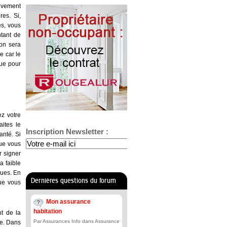
ivement
res. Si,
s, vous
ntant de
ion sera
e car le
que pour
z votre
ites le
Inscription Newsletter :
anté. Si
OK
que vous
r signer
a faible
ques. En
Dernières questions du forum
que vous
Mon assurance
habitation
t de la
Par Assurances Info dans Assurance
ce. Dans