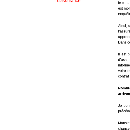
d’assurance
le cas 
est mor
enquête
Ainsi, 
l’assu
apprend
Dans ce
Il est
d’assur
informe
votre n
contrat
Nombre
arriven
Je pen
précéde
Monsieu
chance,