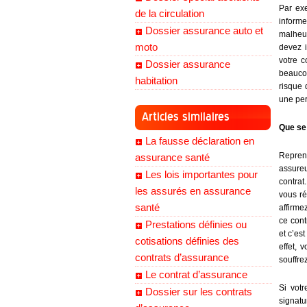
Par ex
de la circulation
informe
Dossier assurance auto et
malheu
moto
devez i
votre c
Dossier assurance
beaucou
habitation
risque 
une pe
Articles similaires
Que se 
La fausse déclaration en
Repren
assurance santé
assure
Les lois importantes pour
contrat
les assurés en assurance
vous ré
santé
affirme
ce cont
Prestations définies ou
et c’es
cotisations définies des
effet, 
contrats d’assurance
souffre
Le contrat d’assurance
Si vot
Dossier sur les contrats
signatu