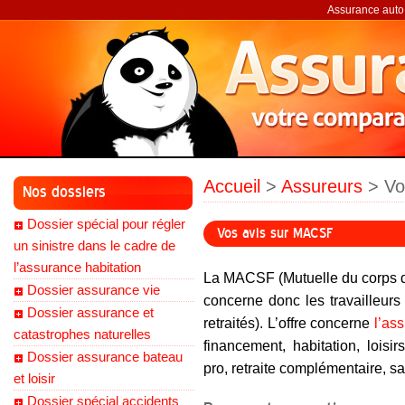
Assurance auto,
Accueil
>
Assureurs
> Vo
Nos dossiers
Dossier spécial pour régler
Vos avis sur MACSF
un sinistre dans le cadre de
l’assurance habitation
La MACSF (Mutuelle du corps de
Dossier assurance vie
concerne donc les travailleurs 
Dossier assurance et
retraités). L’offre concerne
l’as
catastrophes naturelles
financement, habitation, loisir
Dossier assurance bateau
pro, retraite complémentaire, sa
et loisir
Dossier spécial accidents