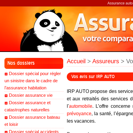
Assurance auto,
Accueil
>
Assureurs
> Vo
Nos dossiers
Dossier spécial pour régler
Vos avis sur IRP AUTO
un sinistre dans le cadre de
l’assurance habitation
IRP AUTO propose des services
Dossier assurance vie
et aux retraités des services d
Dossier assurance et
l'
automobile
. L’offre concerne
catastrophes naturelles
prévoyance
, la santé, l’épargne
Dossier assurance bateau
les vacances.
et loisir
Dossier spécial accidents