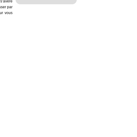
 s’avère
sser par
eur vous