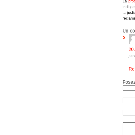
La
prot
indispe
la just
réclame
Un co
20 
je 
Re
Posez