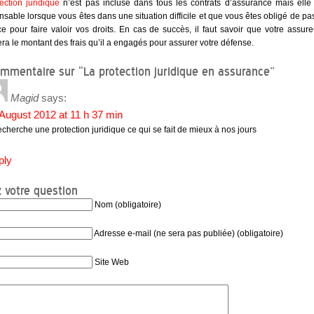
ection juridique
n’est pas incluse dans tous les contrats d’assurance mais elle
nsable lorsque vous êtes dans une situation difficile et que vous êtes obligé de pa
ice pour faire valoir vos droits. En cas de succès, il faut savoir que votre assur
ra le montant des frais qu’il a engagés pour assurer votre défense.
mmentaire sur “La protection juridique en assurance”
Magid
says:
August 2012 at 11 h 37 min
recherche une protection juridique ce qui se fait de mieux à nos jours
ply
 votre question
Nom (obligatoire)
Adresse e-mail (ne sera pas publiée) (obligatoire)
Site Web