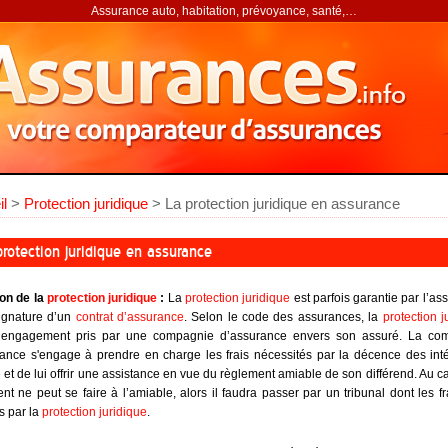
Assurance auto, habitation, prévoyance, santé,…
il
>
Protection juridique
> La protection juridique en assurance
protection juridique en assurance
ion de la
protection juridique
:
La
protection juridique
est parfois garantie par l’ass
ignature d’un
contrat d’assurance
. Selon le code des assurances, la
protection j
 engagement pris par une compagnie d’assurance envers son assuré. La co
ance s'engage à prendre en charge les frais nécessités par la décence des int
é et de lui offrir une assistance en vue du règlement amiable de son différend.
Au ca
nt ne peut se faire à l’amiable, alors il faudra passer par un tribunal dont les fr
s par la
protection juridique
.