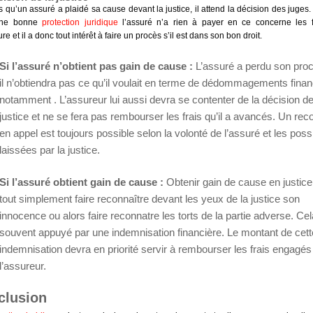
s qu’un assuré a plaidé sa cause devant la justice, il attend la décision des juges. A
une bonne
protection juridique
l’assuré n’a rien à payer en ce concerne les f
e et il a donc tout intérêt à faire un procès s’il est dans son bon droit.
Si l’assuré n’obtient pas gain de cause :
L’assuré a perdu son proc
il n’obtiendra pas ce qu’il voulait en terme de dédommagements finan
notamment . L’assureur lui aussi devra se contenter de la décision d
justice et ne se fera pas rembourser les frais qu’il a avancés. Un rec
en appel est toujours possible selon la volonté de l’assuré et les possi
laissées par la justice.
Si l’assuré obtient gain de cause :
Obtenir gain de cause en justice
tout simplement faire reconnaître devant les yeux de la justice son
innocence ou alors faire reconnatre les torts de la partie adverse. Cel
souvent appuyé par une indemnisation financière. Le montant de cett
indemnisation devra en priorité servir à rembourser les frais engagés
l’assureur.
clusion