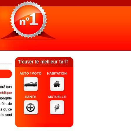
Trouver le meilleur tarif
AUTO / MOTO
HABITATION
uré lors
uridique
SANTÉ
MUTUELLE
mpagnie
érêts de
s où ce
ais sont