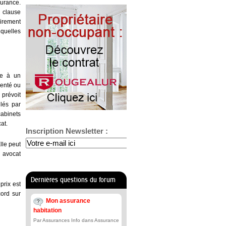
surance.
 clause
airement
 quelles
ce à un
senté ou
e
prévoit
glés par
abinets
at.
Inscription Newsletter :
OK
lle peut
n avocat
Dernières questions du forum
prix est
cord sur
Mon assurance
habitation
Par Assurances Info dans Assurance