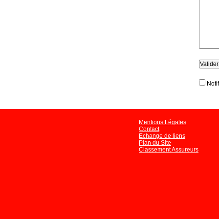
Noti
Mentions Légales
Contact
Echange de liens
Plan du Site
Classement Assureurs