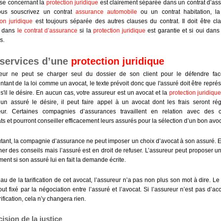
se concernant la
protection juridique
est clairement séparée dans un contrat d’as
us souscrivez un contrat
assurance automobile
ou un contrat habitation, la
ion juridique
est toujours séparée des autres clauses du contrat. Il doit être cl
é dans
le contrat d’assurance
si la
protection juridique
est garantie et si oui dans
s.
 services d’une
protection juridique
reur ne peut se charger seul du dossier de son client pour le défendre fa
ntant de la loi comme un avocat, le texte prévoit donc que l'assuré doit être repré
 s'il le désire. En aucun cas, votre assureur est un avocat et la
protection juridiqu
un assuré le désire, il peut faire appel à un avocat dont les frais seront ré
reur. Certaines compagnies d’assurances travaillent en relation avec des c
ts et pourront conseiller efficacement leurs assurés pour la sélection d’un bon avoc
tant, la compagnie d’assurance ne peut imposer un choix d’avocat à son assuré. E
ner des conseils mais l’assuré est en droit de refuser. L’assureur peut proposer u
ent si son assuré lui en fait la demande écrite.
au de la tarification de cet avocat, l’assureur n’a pas non plus son mot à dire. Le 
out fixé par la négociation entre l’assuré et l’avocat. Si l’assureur n’est pas d’ac
rification, cela n’y changera rien.
ision de la justice