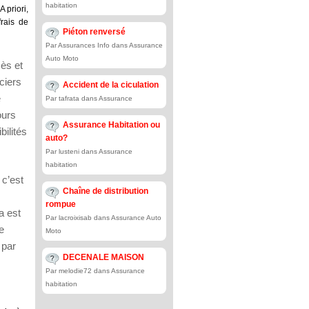
habitation
 priori,
rais de
Piéton renversé
Par Assurances Info dans Assurance
Auto Moto
ès et
ciers
Accident de la ciculation
e
Par tafrata dans Assurance
ours
Assurance Habitation ou
bilités
auto?
Par lusteni dans Assurance
habitation
 c’est
Chaîne de distribution
rompue
a est
Par lacroixisab dans Assurance Auto
e
Moto
 par
DECENALE MAISON
Par melodie72 dans Assurance
habitation