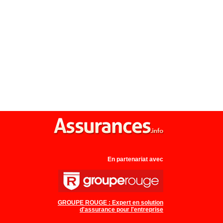
En partenariat avec
GROUPE ROUGE : Expert en solution
d'assurance pour l'entreprise