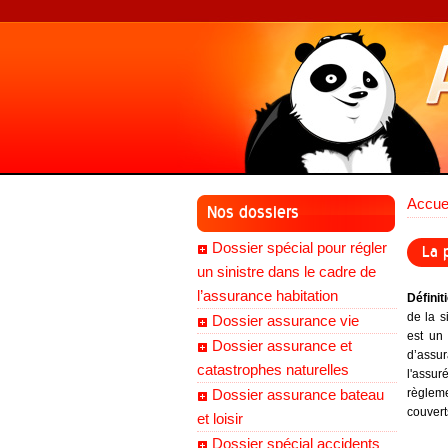
Accue
Nos dossiers
Dossier spécial pour régler
La 
un sinistre dans le cadre de
l’assurance habitation
Définit
de la s
Dossier assurance vie
est un
Dossier assurance et
d’assur
catastrophes naturelles
l'assur
Dossier assurance bateau
règleme
couvert
et loisir
Dossier spécial accidents