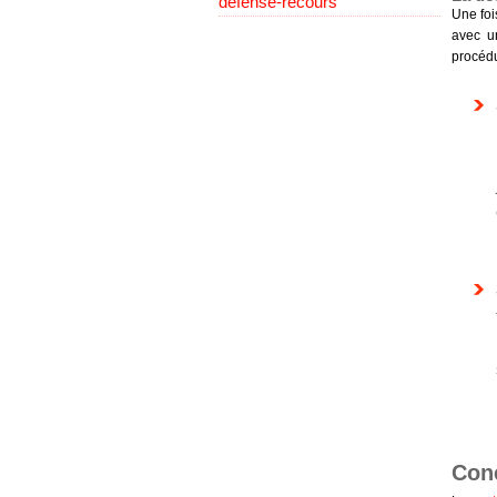
défense-recours
Une foi
avec 
procédur
Con