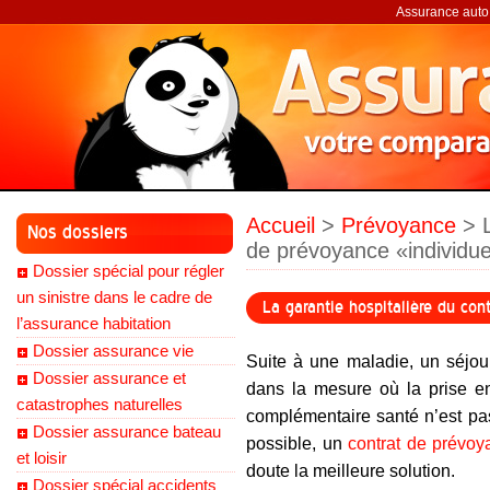
Assurance auto,
Accueil
>
Prévoyance
> L
Nos dossiers
de prévoyance «individue
Dossier spécial pour régler
un sinistre dans le cadre de
La garantie hospitalière du con
l’assurance habitation
Dossier assurance vie
Suite à une maladie, un séjour
Dossier assurance et
dans la mesure où la prise en
catastrophes naturelles
complémentaire santé n’est pa
Dossier assurance bateau
possible, un
contrat de prévoy
et loisir
doute la meilleure solution.
Dossier spécial accidents