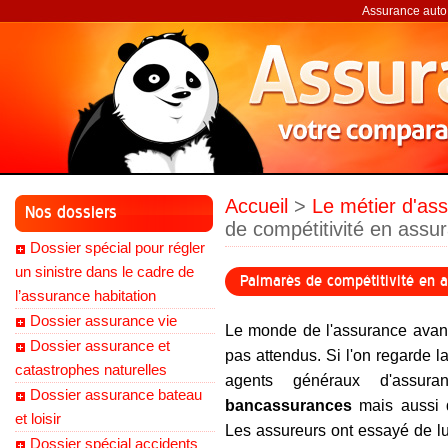
Assurance auto,
Accueil
>
Le métier d'ass
Nos dossiers
de compétitivité en assu
Dossier spécial pour régler
un sinistre dans le cadre de
Palmarès de compétitivité en 
l’assurance habitation
Dossier assurance vie
Le monde de l'assurance avanc
Dossier assurance et
pas attendus. Si l'on regarde l
catastrophes naturelles
agents généraux d'assur
Dossier assurance bateau
bancassurances
mais aussi
et loisir
Les assureurs ont essayé de lu
Dossier spécial accidents