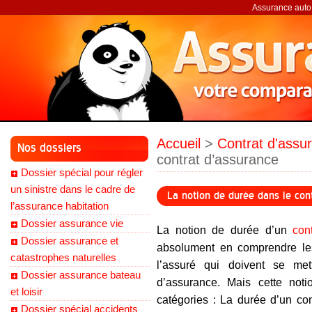
Assurance auto,
Accueil
>
Contrat d'assu
Nos dossiers
contrat d’assurance
Dossier spécial pour régler
un sinistre dans le cadre de
La notion de durée dans le cont
l’assurance habitation
Dossier assurance vie
La notion de durée d’un
con
Dossier assurance et
absolument en comprendre les s
catastrophes naturelles
l’assuré qui doivent se met
Dossier assurance bateau
d’assurance. Mais cette not
et loisir
catégories : La durée d’un con
Dossier spécial accidents