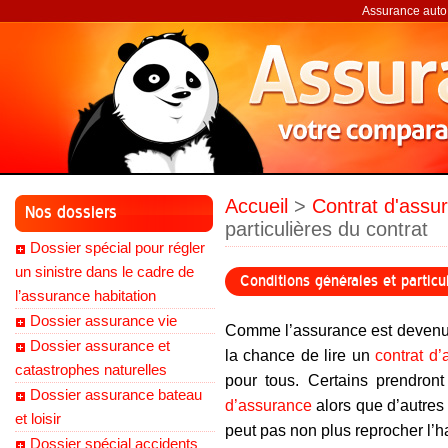
Assurance auto,
Accueil
>
Contrat d'assu
Nos dossiers
particulières du contrat
Dossier spécial pour régler
un sinistre dans le cadre de
Conditions générales et particul
l’assurance habitation
Dossier assurance vie
Comme l’assurance est devenue
Dossier assurance et
la chance de lire un
contrat d
catastrophes naturelles
pour tous. Certains prendront
Dossier assurance bateau
d’assurance
alors que d’autres
et loisir
peut pas non plus reprocher l’h
Dossier spécial accidents