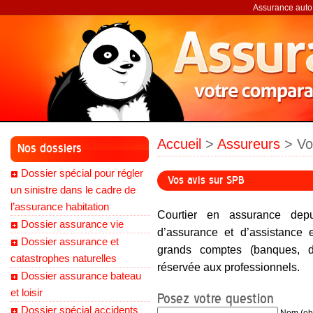
Assurance auto,
Accueil
>
Assureurs
> Vo
Nos dossiers
Dossier spécial pour régler
Vos avis sur SPB
un sinistre dans le cadre de
l’assurance habitation
Courtier en assurance dep
Dossier assurance vie
d’assurance et d’assistance
Dossier assurance et
grands comptes (banques, dist
catastrophes naturelles
réservée aux professionnels.
Dossier assurance bateau
et loisir
Posez votre question
Dossier spécial accidents