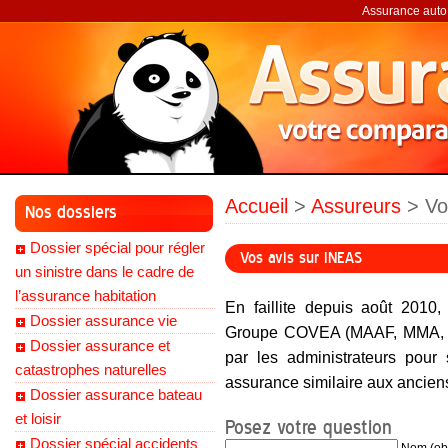
Assurance auto,
Accueil
>
Assureurs
> Vo
Nos dossiers
Dossier spécial pour régler
Vos avis sur INEAS
un sinistre dans le cadre de
l’assurance habitation
En faillite depuis août 2010, 
Dossier assurance vie
Groupe COVEA (MAAF, MMA, GM
Dossier assurance et
par les administrateurs pour
catastrophes naturelles
assurance similaire aux anciens
Dossier assurance bateau
et loisir
Posez votre question
Dossier spécial accidents