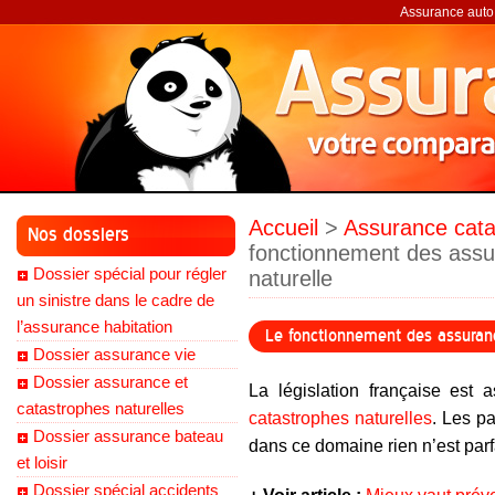
Assurance auto,
Accueil
>
Assurance cata
Nos dossiers
fonctionnement des assu
Dossier spécial pour régler
naturelle
un sinistre dans le cadre de
l’assurance habitation
Le fonctionnement des assuranc
Dossier assurance vie
Dossier assurance et
La législation française est 
catastrophes naturelles
catastrophes naturelles
. Les p
Dossier assurance bateau
dans ce domaine rien n’est par
et loisir
Dossier spécial accidents