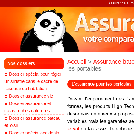
Assurance auto,
Accueil
>
Assurance batea
Nos dossiers
les portables
Dossier spécial pour régler
un sinistre dans le cadre de
L’assurance pour les portables
l’assurance habitation
Dossier assurance vie
Devant l’engouement des franç
Dossier assurance et
formes, les produits High Tech
catastrophes naturelles
désormais nombreux à proposer
Dossier assurance bateau
variables mais les garanties s
et loisir
le vol
ou la casse. Téléphone, i
Dossier spécial accidents