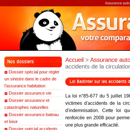
Assurance auto,
Accueil
>
Assurance auto
Nos dossiers
accidents de la circulatio
Dossier spécial pour régler
un sinistre dans le cadre de
Loi Badinter sur les accidents d
l’assurance habitation
Dossier assurance vie
La loi n°85-677 du 5 juillet 19
Dossier assurance et
victimes d'accidents de la cir
catastrophes naturelles
d'indemnisation. Cette loi q
Dossier assurance bateau
renforcée en 2008 pour permet
et loisir
une plus grande efficacité.
Dossier spécial accidents