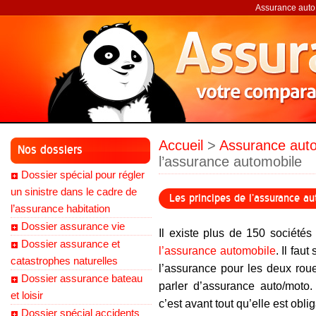
Assurance auto,
Accueil
>
Assurance auto
Nos dossiers
l’assurance automobile
Dossier spécial pour régler
un sinistre dans le cadre de
Les principes de l’assurance a
l’assurance habitation
Dossier assurance vie
Il existe plus de 150 société
Dossier assurance et
l’assurance automobile
. Il fau
catastrophes naturelles
l’assurance pour les deux roue
Dossier assurance bateau
parler d’assurance auto/moto.
et loisir
c’est avant tout qu’elle est ob
Dossier spécial accidents