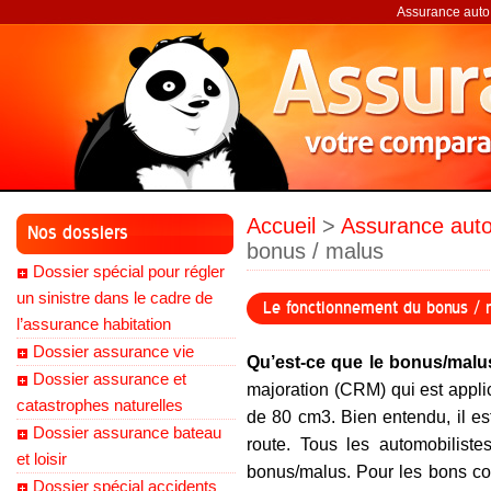
Assurance auto,
Accueil
>
Assurance auto
Nos dossiers
bonus / malus
Dossier spécial pour régler
un sinistre dans le cadre de
Le fonctionnement du bonus / 
l’assurance habitation
Dossier assurance vie
Qu’est-ce que le bonus/malu
Dossier assurance et
majoration (CRM) qui est appli
catastrophes naturelles
de 80 cm3. Bien entendu, il est
Dossier assurance bateau
route. Tous les automobilist
et loisir
bonus/malus. Pour les bons con
Dossier spécial accidents